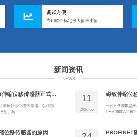
调试方便
专用软件标定最大值最小值
新闻资讯
NEWS
博尔森电流两线制+HART磁致伸缩位移传感器正式上线
磁致伸缩位
11
ART磁致伸缩位移传感器，以低功
一台RZU630型
2026-05
制、防...
RHM0600A11
致伸缩位移传感器的原因
24