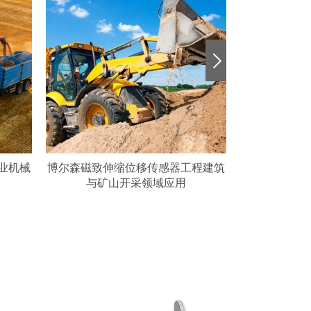
业机械
博尔森磁致伸缩位移传感器工程建筑
搭载RH磁致
与矿山开采领域应用