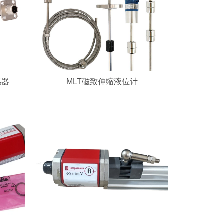
感器
MLT磁致伸缩液位计