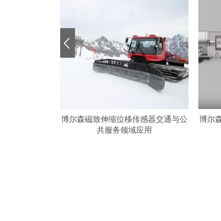
传感器船舶海事
博尔森磁致伸缩位移传感器交通与公
博尔
用
共服务领域应用