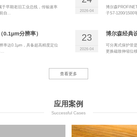
et属于早期老旧工业总线，传输速率
博尔森PROFIN
2026-04
自...
子S7‑1200/15
0.1μm分辨率）
博尔森经典
23
辨率达0.1μm，具备超高精度定位
可分离式保护管是
2026-04
..
更换磁致伸缩位移
查看更多
应用案例
Successful Cases