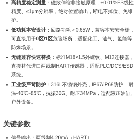
高精度稳定测量
：磁致伸缩非接触原理，±0.01%FS线性
精度、≤1μm分辨率，绝对位置输出，断电不掉位、免维
护。
低功耗本安设计
：回路功耗＜0.65W，兼容本安安全栅，
可直接用于
0区/1区
危险场所，适配化工、油气、氢能等
防爆场景。
无缝兼容快速替换
：标准M18×1.5外螺纹、M12连接器，
直接替代进口两线制HART传感器，适配PLC/DCS/ESD
系统。
工业级严苛防护
：316L不锈钢外壳，IP67/IP68防护，耐
温-40℃~85℃，抗振30G、耐压34MPa，适配液压油缸、
户外设备。
关键参数
信号输出：两线制4-20mA（HART）