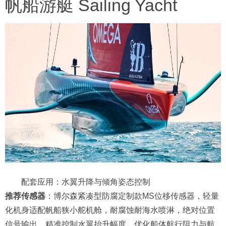
帆船游艇 Sailing Yacht
配套应用：水翼升降与倾角姿态控制
推荐传感器
：博尔森紧凑型防腐定制款MS位移传感器，轻量
化机身适配帆船狭小舵机舱，耐腐蚀耐海水喷淋，绝对位置
信号输出，精准控制水翼抬升幅度，优化船体航行阻力与航