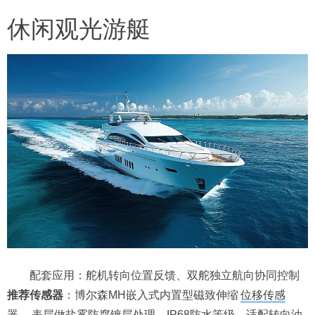
休闲观光游艇
配套应用：舵机转向位置反馈、双舵独立航向协同控制
推荐传感器
：博尔森MH嵌入式内置型磁致伸缩
位移传感
器
，表层做盐雾防腐镀层处理，IP68防水等级，适配转向油