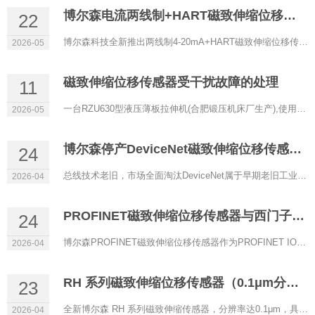
博尔森电流两线制+HART磁致伸缩位移传感器正式上线
22
博尔森科技全新推出两线制4-20mA+HART磁致伸缩位移传感器，以低功耗、高精度、强兼容性为核心，专为过程控制、防...
2026-05
磁致伸缩位移传感器受干扰故障的处理
11
一台RZU630型液压薄板拉伸机(合肥锻压机床厂生产),使用RHM0600A11602A11型磁致伸缩位移传感器(博尔森科技有限公司...
2026-05
博尔森停产DeviceNet磁致伸缩位移传感器的原因
24
总线技术老旧，市场全面淘汰DeviceNet属于早期老旧工业总线，传输速率低、实时性差、带宽有限，架构落后。目前自...
2026-04
PROFINET磁致伸缩位移传感器与西门子PLC通讯配置
24
博尔森PROFINET磁致伸缩位移传感器作为PROFINET IO设备，可与西门子S7‑1200/1500等PLC（IO控制器）实现稳定实时通...
2026-04
RH 系列磁致伸缩位移传感器（0.1μm分辨率）
23
全新博尔森 RH 系列磁致伸缩传感器，分辨率达0.1μm，具备超高精度定位能力，是严苛工业场景下的理想选择。 当...
2026-04