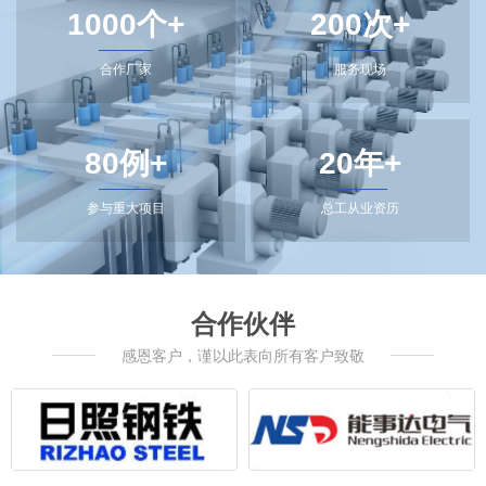
1000个+
200次+
合作厂家
服务现场
80例+
20年+
参与重大项目
总工从业资历
合作伙伴
感恩客户，谨以此表向所有客户致敬