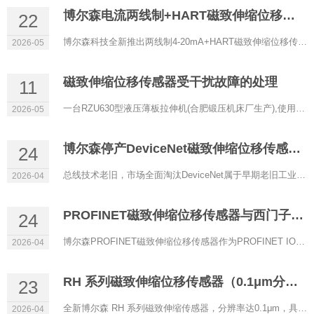
博尔森电流两线制+HART磁致伸缩位移传感器正式上线
22
博尔森科技全新推出两线制4-20mA+HART磁致伸缩位移传感器，以低功耗、高精度、强兼容性为核心，专为过程控制、防...
2026-05
磁致伸缩位移传感器受干扰故障的处理
11
一台RZU630型液压薄板拉伸机(合肥锻压机床厂生产),使用RHM0600A11602A11型磁致伸缩位移传感器(博尔森科技有限公司...
2026-05
博尔森停产DeviceNet磁致伸缩位移传感器的原因
24
总线技术老旧，市场全面淘汰DeviceNet属于早期老旧工业总线，传输速率低、实时性差、带宽有限，架构落后。目前自...
2026-04
PROFINET磁致伸缩位移传感器与西门子PLC通讯配置
24
博尔森PROFINET磁致伸缩位移传感器作为PROFINET IO设备，可与西门子S7‑1200/1500等PLC（IO控制器）实现稳定实时通...
2026-04
RH 系列磁致伸缩位移传感器（0.1μm分辨率）
23
全新博尔森 RH 系列磁致伸缩传感器，分辨率达0.1μm，具备超高精度定位能力，是严苛工业场景下的理想选择。 当...
2026-04