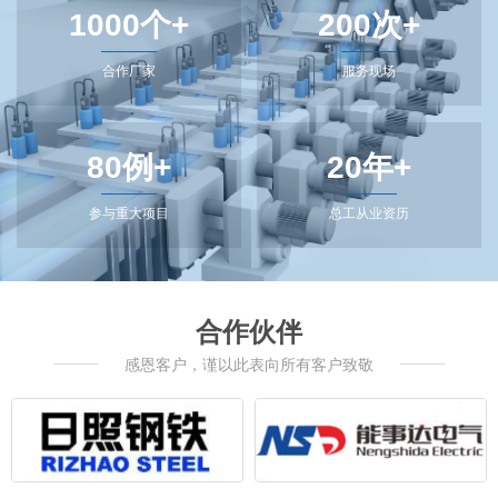
1000个+
200次+
合作厂家
服务现场
80例+
20年+
参与重大项目
总工从业资历
合作伙伴
感恩客户，谨以此表向所有客户致敬