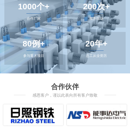
1000个+
200次+
合作厂家
服务现场
80例+
20年+
参与重大项目
总工从业资历
合作伙伴
感恩客户，谨以此表向所有客户致敬