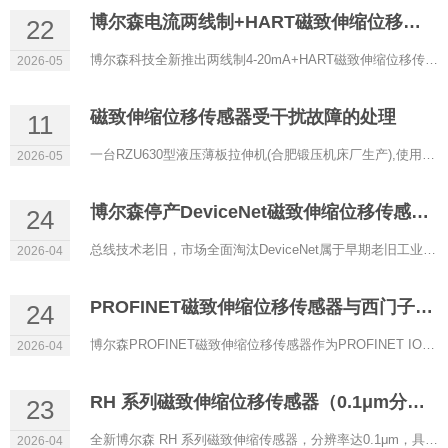
博尔森电流两线制+HART磁致伸缩位移传感器正式上线
22
博尔森科技全新推出两线制4-20mA+HART磁致伸缩位移传感器，以低功耗、高精度、强兼容性为核心，专为过程控制、防...
2026-05
磁致伸缩位移传感器受干扰故障的处理
11
一台RZU630型液压薄板拉伸机(合肥锻压机床厂生产),使用RHM0600A11602A11型磁致伸缩位移传感器(博尔森科技有限公司...
2026-05
博尔森停产DeviceNet磁致伸缩位移传感器的原因
24
总线技术老旧，市场全面淘汰DeviceNet属于早期老旧工业总线，传输速率低、实时性差、带宽有限，架构落后。目前自...
2026-04
PROFINET磁致伸缩位移传感器与西门子PLC通讯配置
24
博尔森PROFINET磁致伸缩位移传感器作为PROFINET IO设备，可与西门子S7‑1200/1500等PLC（IO控制器）实现稳定实时通...
2026-04
RH 系列磁致伸缩位移传感器（0.1μm分辨率）
23
全新博尔森 RH 系列磁致伸缩传感器，分辨率达0.1μm，具备超高精度定位能力，是严苛工业场景下的理想选择。 当...
2026-04