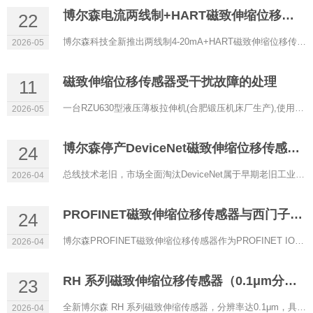
博尔森电流两线制+HART磁致伸缩位移传感器正式上线
22
博尔森科技全新推出两线制4-20mA+HART磁致伸缩位移传感器，以低功耗、高精度、强兼容性为核心，专为过程控制、防...
2026-05
磁致伸缩位移传感器受干扰故障的处理
11
一台RZU630型液压薄板拉伸机(合肥锻压机床厂生产),使用RHM0600A11602A11型磁致伸缩位移传感器(博尔森科技有限公司...
2026-05
博尔森停产DeviceNet磁致伸缩位移传感器的原因
24
总线技术老旧，市场全面淘汰DeviceNet属于早期老旧工业总线，传输速率低、实时性差、带宽有限，架构落后。目前自...
2026-04
PROFINET磁致伸缩位移传感器与西门子PLC通讯配置
24
博尔森PROFINET磁致伸缩位移传感器作为PROFINET IO设备，可与西门子S7‑1200/1500等PLC（IO控制器）实现稳定实时通...
2026-04
RH 系列磁致伸缩位移传感器（0.1μm分辨率）
23
全新博尔森 RH 系列磁致伸缩传感器，分辨率达0.1μm，具备超高精度定位能力，是严苛工业场景下的理想选择。 当...
2026-04