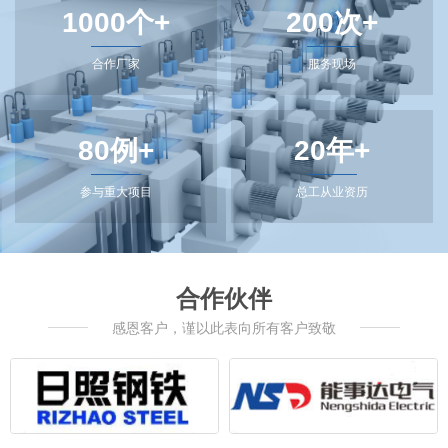
1000个+
200次+
合作厂家
服务现场
80例+
20年+
参与重大项目
总工从业资历
合作伙伴
感恩客户，谨以此表向所有客户致敬