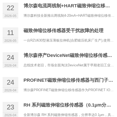
博尔森电流两线制+HART磁致伸缩位移传感器正式上线
22
博尔森科技全新推出两线制4-20mA+HART磁致伸缩位移传感器，以低功耗、高精度、强兼容性为核心，专为过程控制、防...
2026-05
磁致伸缩位移传感器受干扰故障的处理
11
一台RZU630型液压薄板拉伸机(合肥锻压机床厂生产),使用RHM0600A11602A11型磁致伸缩位移传感器(博尔森科技有限公司...
2026-05
博尔森停产DeviceNet磁致伸缩位移传感器的原因
24
总线技术老旧，市场全面淘汰DeviceNet属于早期老旧工业总线，传输速率低、实时性差、带宽有限，架构落后。目前自...
2026-04
PROFINET磁致伸缩位移传感器与西门子PLC通讯配置
24
博尔森PROFINET磁致伸缩位移传感器作为PROFINET IO设备，可与西门子S7‑1200/1500等PLC（IO控制器）实现稳定实时通...
2026-04
RH 系列磁致伸缩位移传感器（0.1μm分辨率）
23
全新博尔森 RH 系列磁致伸缩传感器，分辨率达0.1μm，具备超高精度定位能力，是严苛工业场景下的理想选择。 当...
2026-04