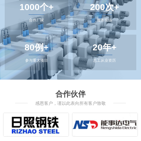
1000个+
200次+
合作厂家
服务现场
80例+
20年+
参与重大项目
总工从业资历
合作伙伴
感恩客户，谨以此表向所有客户致敬