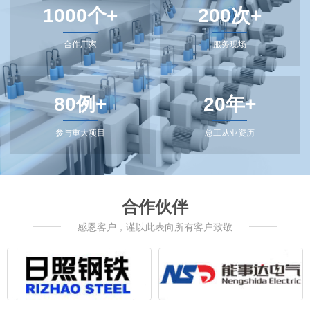
1000个+
200次+
合作厂家
服务现场
80例+
20年+
参与重大项目
总工从业资历
合作伙伴
感恩客户，谨以此表向所有客户致敬