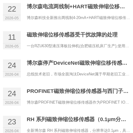
博尔森电流两线制+HART磁致伸缩位移传感器正式上线
22
博尔森科技全新推出两线制4-20mA+HART磁致伸缩位移传感器，以低功耗、高精度、强兼容性为核心，专为过程控制、防...
2026-05
磁致伸缩位移传感器受干扰故障的处理
11
一台RZU630型液压薄板拉伸机(合肥锻压机床厂生产),使用RHM0600A11602A11型磁致伸缩位移传感器(博尔森科技有限公司...
2026-05
博尔森停产DeviceNet磁致伸缩位移传感器的原因
24
总线技术老旧，市场全面淘汰DeviceNet属于早期老旧工业总线，传输速率低、实时性差、带宽有限，架构落后。目前自...
2026-04
PROFINET磁致伸缩位移传感器与西门子PLC通讯配置
24
博尔森PROFINET磁致伸缩位移传感器作为PROFINET IO设备，可与西门子S7‑1200/1500等PLC（IO控制器）实现稳定实时通...
2026-04
RH 系列磁致伸缩位移传感器（0.1μm分辨率）
23
全新博尔森 RH 系列磁致伸缩传感器，分辨率达0.1μm，具备超高精度定位能力，是严苛工业场景下的理想选择。 当...
2026-04