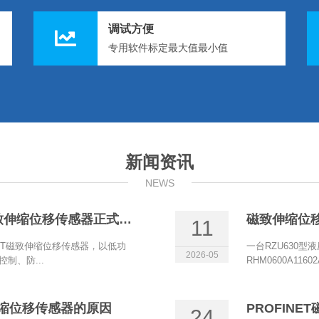
调试方便
专用软件标定最大值最小值
新闻资讯
NEWS
博尔森电流两线制+HART磁致伸缩位移传感器正式上线
磁致伸缩位
11
ART磁致伸缩位移传感器，以低功
一台RZU630型
2026-05
制、防...
RHM0600A11
致伸缩位移传感器的原因
24