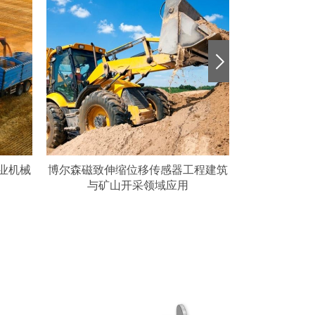
业机械
博尔森磁致伸缩位移传感器工程建筑
搭载RH磁致
与矿山开采领域应用