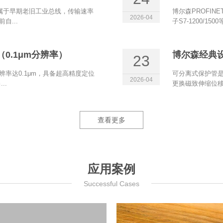
et属于早期老旧工业总线，传输速率
博尔森PROFIN
2026-04
自...
子S7‑1200/15
0.1μm分辨率）
博尔森经典
23
辨率达0.1μm，具备超高精度定位
可分离式保护管是
2026-04
..
更换磁致伸缩位移
查看更多
应用案例
Successful Cases