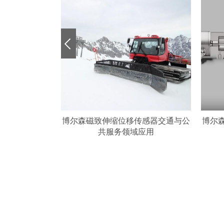
传感器船舶海事
博尔森磁致伸缩位移传感器交通与公
博尔
用
共服务领域应用