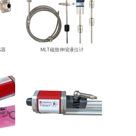
感器
MLT磁致伸缩液位计