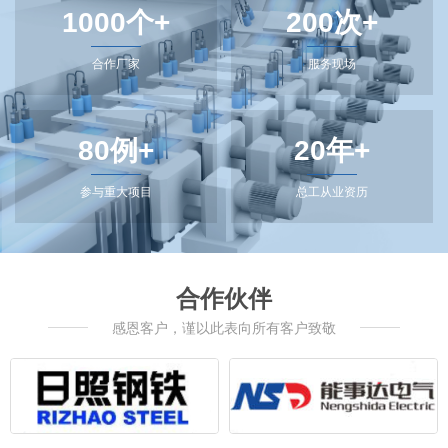
1000个+
200次+
合作厂家
服务现场
80例+
20年+
参与重大项目
总工从业资历
合作伙伴
感恩客户，谨以此表向所有客户致敬