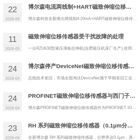
博尔森电流两线制+HART磁致伸缩位移传感器正式上线
22
博尔森科技全新推出两线制4-20mA+HART磁致伸缩位移传感器，以低功耗、高精度、强兼容性为核心，专为过程控制、防...
2026-05
磁致伸缩位移传感器受干扰故障的处理
11
一台RZU630型液压薄板拉伸机(合肥锻压机床厂生产),使用RHM0600A11602A11型磁致伸缩位移传感器(博尔森科技有限公司...
2026-05
博尔森停产DeviceNet磁致伸缩位移传感器的原因
24
总线技术老旧，市场全面淘汰DeviceNet属于早期老旧工业总线，传输速率低、实时性差、带宽有限，架构落后。目前自...
2026-04
PROFINET磁致伸缩位移传感器与西门子PLC通讯配置
24
博尔森PROFINET磁致伸缩位移传感器作为PROFINET IO设备，可与西门子S7‑1200/1500等PLC（IO控制器）实现稳定实时通...
2026-04
RH 系列磁致伸缩位移传感器（0.1μm分辨率）
23
全新博尔森 RH 系列磁致伸缩传感器，分辨率达0.1μm，具备超高精度定位能力，是严苛工业场景下的理想选择。 当...
2026-04