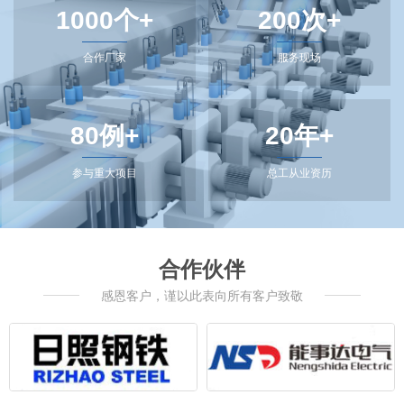
1000个+
200次+
合作厂家
服务现场
80例+
20年+
参与重大项目
总工从业资历
合作伙伴
感恩客户，谨以此表向所有客户致敬