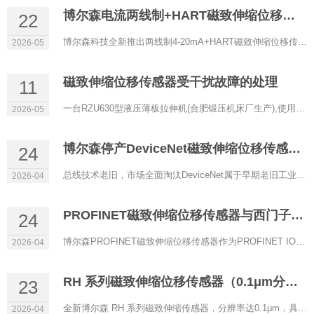
博尔森电流两线制+HART磁致伸缩位移传感器正式上线
22
博尔森科技全新推出两线制4-20mA+HART磁致伸缩位移传感器，以低功耗、高精度、强兼容性为核心，专为过程控制、防...
2026-05
磁致伸缩位移传感器受干扰故障的处理
11
一台RZU630型液压薄板拉伸机(合肥锻压机床厂生产),使用RHM0600A11602A11型磁致伸缩位移传感器(博尔森科技有限公司...
2026-05
博尔森停产DeviceNet磁致伸缩位移传感器的原因
24
总线技术老旧，市场全面淘汰DeviceNet属于早期老旧工业总线，传输速率低、实时性差、带宽有限，架构落后。目前自...
2026-04
PROFINET磁致伸缩位移传感器与西门子PLC通讯配置
24
博尔森PROFINET磁致伸缩位移传感器作为PROFINET IO设备，可与西门子S7‑1200/1500等PLC（IO控制器）实现稳定实时通...
2026-04
RH 系列磁致伸缩位移传感器（0.1μm分辨率）
23
全新博尔森 RH 系列磁致伸缩传感器，分辨率达0.1μm，具备超高精度定位能力，是严苛工业场景下的理想选择。 当...
2026-04