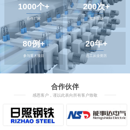
1000个+
200次+
合作厂家
服务现场
80例+
20年+
参与重大项目
总工从业资历
合作伙伴
感恩客户，谨以此表向所有客户致敬