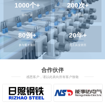
1000个+
200次+
合作厂家
服务现场
80例+
20年+
参与重大项目
总工从业资历
合作伙伴
感恩客户，谨以此表向所有客户致敬