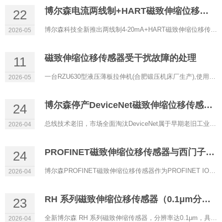
博尔森电流两线制+HART磁致伸缩位移传感器正式上线
22
博尔森科技全新推出两线制4-20mA+HART磁致伸缩位移传感器，以低功耗、高精度、强兼容性为核心，专为过程控制、防...
2026-05
磁致伸缩位移传感器受干扰故障的处理
11
一台RZU630型液压薄板拉伸机(合肥锻压机床厂生产),使用RHM0600A11602A11型磁致伸缩位移传感器(博尔森科技有限公司...
2026-05
博尔森停产DeviceNet磁致伸缩位移传感器的原因
24
总线技术老旧，市场全面淘汰DeviceNet属于早期老旧工业总线，传输速率低、实时性差、带宽有限，架构落后。目前自...
2026-04
PROFINET磁致伸缩位移传感器与西门子PLC通讯配置
24
博尔森PROFINET磁致伸缩位移传感器作为PROFINET IO设备，可与西门子S7‑1200/1500等PLC（IO控制器）实现稳定实时通...
2026-04
RH 系列磁致伸缩位移传感器（0.1μm分辨率）
23
全新博尔森 RH 系列磁致伸缩传感器，分辨率达0.1μm，具备超高精度定位能力，是严苛工业场景下的理想选择。 当...
2026-04