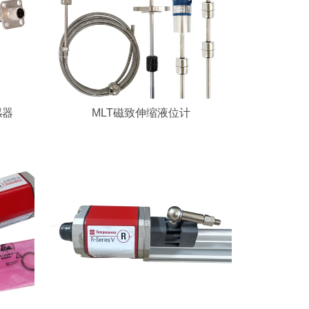
感器
MLT磁致伸缩液位计