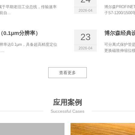
et属于早期老旧工业总线，传输速率
博尔森PROFIN
2026-04
自...
子S7‑1200/15
0.1μm分辨率）
博尔森经典
23
辨率达0.1μm，具备超高精度定位
可分离式保护管是
2026-04
..
更换磁致伸缩位移
查看更多
应用案例
Successful Cases