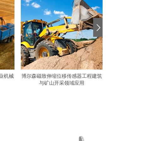
业机械
博尔森磁致伸缩位移传感器工程建筑
搭载RH磁致
与矿山开采领域应用