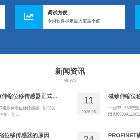
调试方便
专用软件标定最大值最小值
新闻资讯
NEWS
博尔森电流两线制+HART磁致伸缩位移传感器正式上线
磁致伸缩位
11
ART磁致伸缩位移传感器，以低功
一台RZU630型
2026-05
制、防...
RHM0600A11
致伸缩位移传感器的原因
24