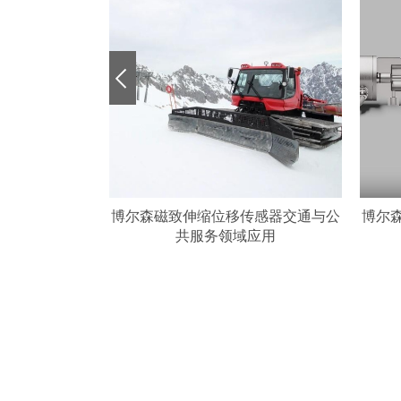
传感器船舶海事
博尔森磁致伸缩位移传感器交通与公
博尔
用
共服务领域应用