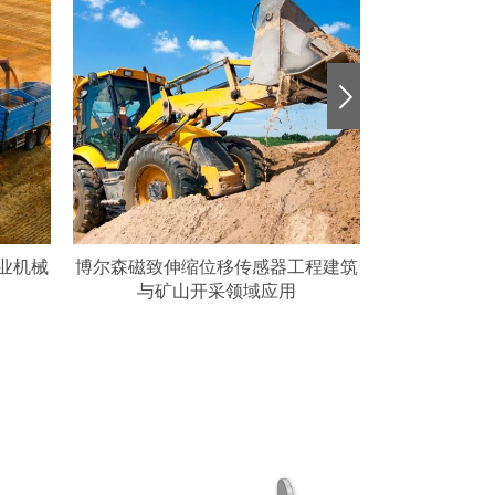
感器工程建筑
搭载RH磁致伸缩位移传感器的蒸发
MH系
应用
观测场应用