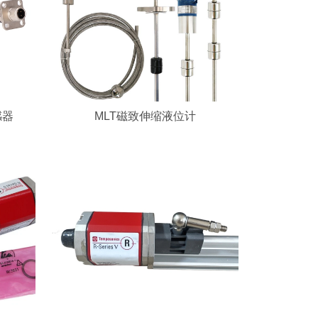
感器
MLT磁致伸缩液位计