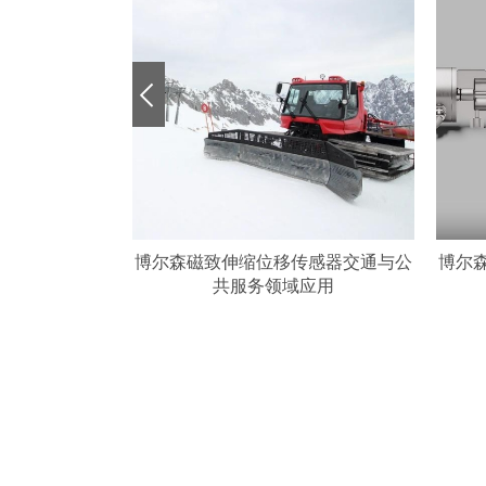
位移传感器交通与公
博尔森磁致伸缩位移传感器物料搬运
务领域应用
与物流行业应用