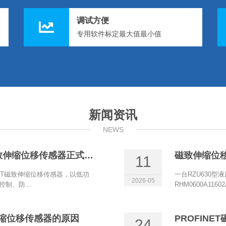
调试方便
专用软件标定最大值最小值
新闻资讯
NEWS
博尔森电流两线制+HART磁致伸缩位移传感器正式上线
磁致伸缩位
11
ART磁致伸缩位移传感器，以低功
一台RZU630型
2026-05
制、防...
RHM0600A11
致伸缩位移传感器的原因
24