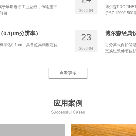
et属于早期老旧工业总线，传输速率
博尔森PROFIN
2026-04
自...
子S7‑1200/15
0.1μm分辨率）
博尔森经典
23
辨率达0.1μm，具备超高精度定位
可分离式保护管是
2026-04
..
更换磁致伸缩位移
查看更多
应用案例
Successful Cases