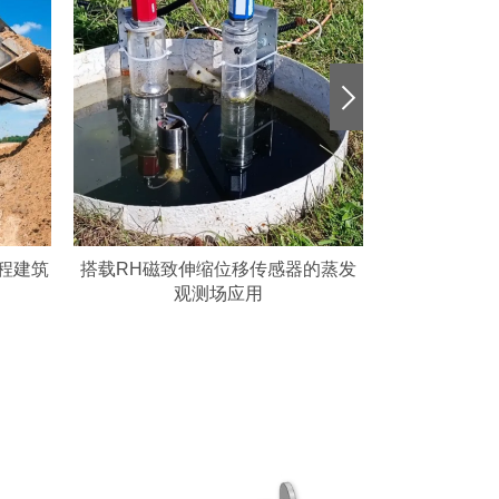
感器的蒸发
MH系列磁致伸缩位移传感器装载机
磁致伸缩
应用