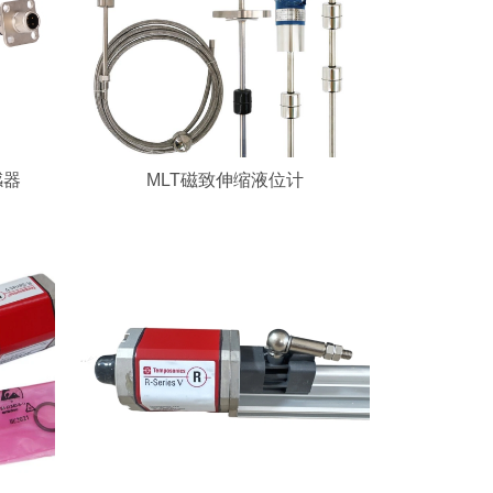
感器
MLT磁致伸缩液位计