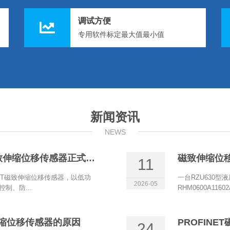
调试方便
专用软件标定最大值最小值
新闻资讯
NEWS
博尔森电流两线制+HART磁致伸缩位移传感器正式上线
磁致伸缩位
11
ART磁致伸缩位移传感器，以低功
一台RZU630型
2026-05
制、防...
RHM0600A11
致伸缩位移传感器的原因
24