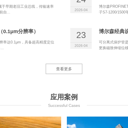
et属于早期老旧工业总线，传输速率
博尔森PROFIN
2026-04
自...
子S7‑1200/15
0.1μm分辨率）
博尔森经典
23
辨率达0.1μm，具备超高精度定位
可分离式保护管是
2026-04
..
更换磁致伸缩位移
查看更多
应用案例
Successful Cases