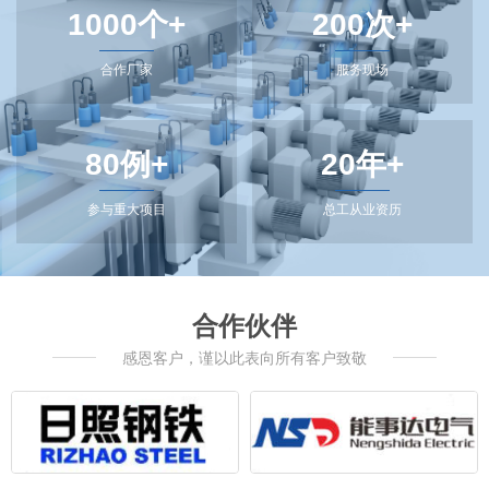
1000个+
200次+
合作厂家
服务现场
80例+
20年+
参与重大项目
总工从业资历
合作伙伴
感恩客户，谨以此表向所有客户致敬