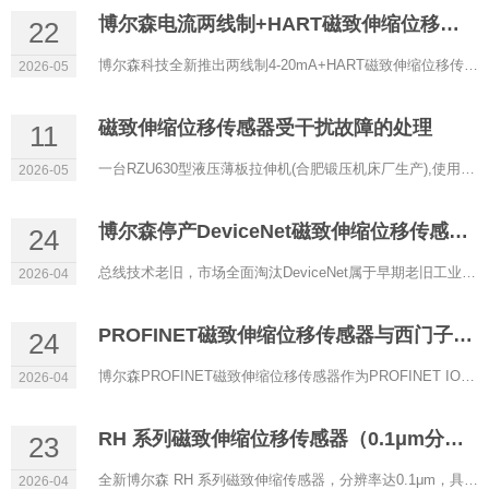
博尔森电流两线制+HART磁致伸缩位移传感器正式上线
22
博尔森科技全新推出两线制4-20mA+HART磁致伸缩位移传感器，以低功耗、高精度、强兼容性为核心，专为过程控制、防...
2026-05
磁致伸缩位移传感器受干扰故障的处理
11
一台RZU630型液压薄板拉伸机(合肥锻压机床厂生产),使用RHM0600A11602A11型磁致伸缩位移传感器(博尔森科技有限公司...
2026-05
博尔森停产DeviceNet磁致伸缩位移传感器的原因
24
总线技术老旧，市场全面淘汰DeviceNet属于早期老旧工业总线，传输速率低、实时性差、带宽有限，架构落后。目前自...
2026-04
PROFINET磁致伸缩位移传感器与西门子PLC通讯配置
24
博尔森PROFINET磁致伸缩位移传感器作为PROFINET IO设备，可与西门子S7‑1200/1500等PLC（IO控制器）实现稳定实时通...
2026-04
RH 系列磁致伸缩位移传感器（0.1μm分辨率）
23
全新博尔森 RH 系列磁致伸缩传感器，分辨率达0.1μm，具备超高精度定位能力，是严苛工业场景下的理想选择。 当...
2026-04