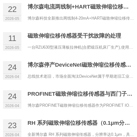
博尔森电流两线制+HART磁致伸缩位移传感器正式上线
22
博尔森科技全新推出两线制4-20mA+HART磁致伸缩位移传感器，以低功耗、高精度、强兼容性为核心，专为过程控制、防...
2026-05
磁致伸缩位移传感器受干扰故障的处理
11
一台RZU630型液压薄板拉伸机(合肥锻压机床厂生产),使用RHM0600A11602A11型磁致伸缩位移传感器(博尔森科技有限公司...
2026-05
博尔森停产DeviceNet磁致伸缩位移传感器的原因
24
总线技术老旧，市场全面淘汰DeviceNet属于早期老旧工业总线，传输速率低、实时性差、带宽有限，架构落后。目前自...
2026-04
PROFINET磁致伸缩位移传感器与西门子PLC通讯配置
24
博尔森PROFINET磁致伸缩位移传感器作为PROFINET IO设备，可与西门子S7‑1200/1500等PLC（IO控制器）实现稳定实时通...
2026-04
RH 系列磁致伸缩位移传感器（0.1μm分辨率）
23
全新博尔森 RH 系列磁致伸缩传感器，分辨率达0.1μm，具备超高精度定位能力，是严苛工业场景下的理想选择。 当...
2026-04