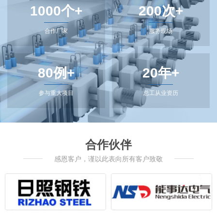
1000个+
200次+
合作厂家
服务现场
80例+
20年+
参与重大项目
总工从业资历
合作伙伴
感恩客户，谨以此表向所有客户致敬