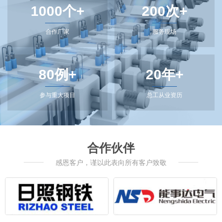
1000个+
200次+
合作厂家
服务现场
80例+
20年+
参与重大项目
总工从业资历
合作伙伴
感恩客户，谨以此表向所有客户致敬