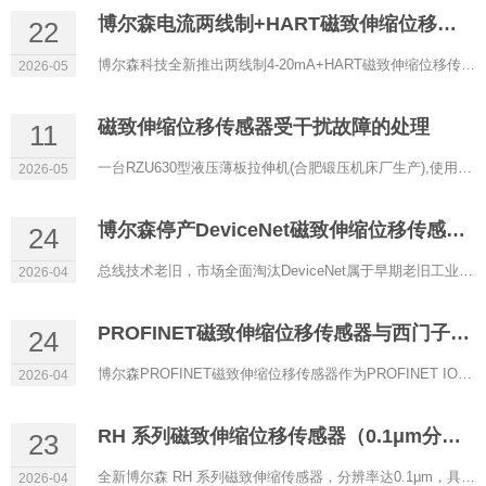
博尔森电流两线制+HART磁致伸缩位移传感器正式上线
22
博尔森科技全新推出两线制4-20mA+HART磁致伸缩位移传感器，以低功耗、高精度、强兼容性为核心，专为过程控制、防...
2026-05
磁致伸缩位移传感器受干扰故障的处理
11
一台RZU630型液压薄板拉伸机(合肥锻压机床厂生产),使用RHM0600A11602A11型磁致伸缩位移传感器(博尔森科技有限公司...
2026-05
博尔森停产DeviceNet磁致伸缩位移传感器的原因
24
总线技术老旧，市场全面淘汰DeviceNet属于早期老旧工业总线，传输速率低、实时性差、带宽有限，架构落后。目前自...
2026-04
PROFINET磁致伸缩位移传感器与西门子PLC通讯配置
24
博尔森PROFINET磁致伸缩位移传感器作为PROFINET IO设备，可与西门子S7‑1200/1500等PLC（IO控制器）实现稳定实时通...
2026-04
RH 系列磁致伸缩位移传感器（0.1μm分辨率）
23
全新博尔森 RH 系列磁致伸缩传感器，分辨率达0.1μm，具备超高精度定位能力，是严苛工业场景下的理想选择。 当...
2026-04