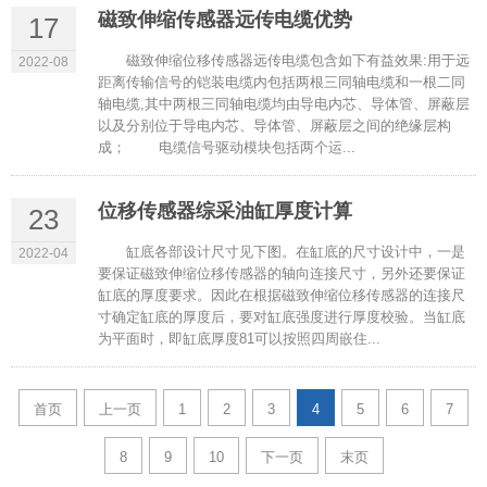
磁致伸缩传感器远传电缆优势
17
磁致伸缩位移传感器远传电缆包含如下有益效果:用于远
2022-08
距离传输信号的铠装电缆内包括两根三同轴电缆和一根二同
轴电缆,其中两根三同轴电缆均由导电内芯、导体管、屏蔽层
以及分别位于导电内芯、导体管、屏蔽层之间的绝缘层构
成； 电缆信号驱动模块包括两个运...
位移传感器综采油缸厚度计算
23
缸底各部设计尺寸见下图。在缸底的尺寸设计中，一是
2022-04
要保证磁致伸缩位移传感器的轴向连接尺寸，另外还要保证
缸底的厚度要求。因此在根据磁致伸缩位移传感器的连接尺
寸确定缸底的厚度后，要对缸底强度进行厚度校验。当缸底
为平面时，即缸底厚度81可以按照四周嵌住...
首页
上一页
1
2
3
4
5
6
7
8
9
10
下一页
末页