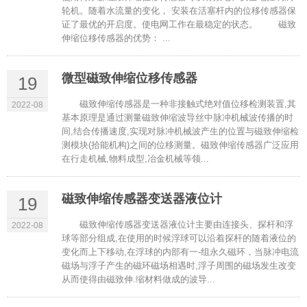
轮机。随着水流量的变化， 安装在活塞杆内的位移传感器保
证了最优的开启度。使电网工作在最稳定的状态。 磁致
伸缩位移传感器的优势： ...
微型磁致伸缩位移传感器
19
磁致伸缩传感器是一种非接触式绝对值位移检测装置,其
2022-08
基本原理是通过测量磁致伸缩波导丝中脉冲机械波传播的时
间,结合传播速度,实现对脉冲机械波产生的位置与磁致伸缩检
测模块(拾能机构)之间的位移测量。磁致伸缩传感器广泛应用
在行走机械,物料成型,冶金机械等领...
磁致伸缩传感器变送器液位计
19
磁致伸缩传感器变送器液位计主要由连接头、探杆和浮
2022-08
球等部分组成,在使用的时候浮球可以沿着探杆的随着液位的
变化而上下移动,在浮球的内部有一-组永久磁环，当脉冲电流
磁场与浮子产生的磁环磁场相遇时,浮子周围的磁场发生改变
从而使得由磁致伸.缩材料做成的波导...