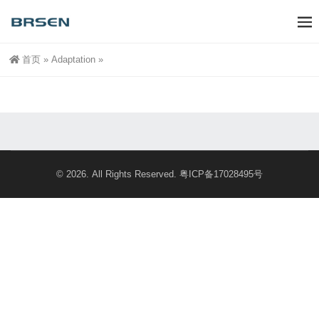
首页
»
Adaptation
»
© 2026. All Rights Reserved.
粤ICP备17028495号