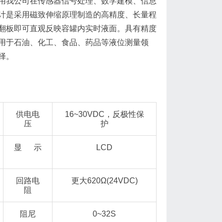
我公司在传感器信号处理、数学建模、信息
计是采用磁致伸缩原理制造的高精度、长量程
翻板即可直观反映容罐内实时液面。具有精度
用于石油、化工、食品、药品等液位测量领
择。
供电电
16~30VDC，反极性保
压
护
显 示
LCD
回路电
更大620Ω(24VDC)
阻
阻尼
0~32S