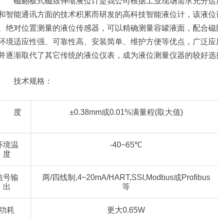
磁翻板式磁致伸缩液位计是我公司根据工业现场需求充分运用
和智能通讯方面的技术积累而研发的高科技智能液位计，该液位
、绝对位置测量的液位传感器，可以精确测量容罐液面，配合磁
环境适应性强、可靠性高、安装简单、维护方便等优点，广泛应
并逐渐取代了其它传统的液位仪表，成为液位测量仪器的较好选
技术规格：
精 度
±0.38mm或0.01%满量程(取大值)
环境温
-40~65℃
度
信号输
两/四线制,4~20mA/HART,SSI,Modbus或Profibus
出
等
功耗
更大0.65W