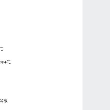
定
物标定
护等级