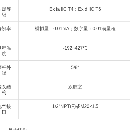
防爆等
Ex ia IIC T4；Ex d IIC T6
级
分辨率
模拟量：0.01mA；数字量：0.01满量程
过程温
-192~427℃
度
探杆外
5/8″
径
表头结
双腔室
构
电气接
1/2″NPT(F)或M20×1.5
口