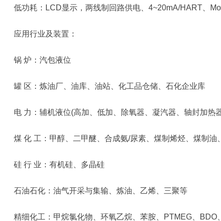
低功耗：LCD显示，两线制回路供电、4~20mA/HART、Modbu
应用行业及装置：
锅 炉：汽包液位
罐 区：炼油厂、油库、油站、化工品仓储、石化企业库
电 力：辅机液位(高加、低加、除氧器、凝汽器、轴封加热器
煤 化 工：甲醇、二甲醚、合成氨/尿素、煤制烯烃、煤制油
硅 行 业：有机硅、多晶硅
石油石化：油气开采与集输、炼油、乙烯、三聚等
精细化工：甲烷氯化物、环氧乙烷、苯胺、PTMEG、BDO