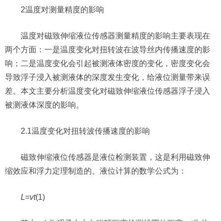
2温度对测量精度的影响
温度对磁致伸缩液位传感器测量精度的影响主要表现在
两个方面：一是温度变化对扭转波在波导丝内传播速度的影
响；二是温度变化会引起被测液体密度的变化，密度变化会
导致浮子浸入被测液体的深度发生变化，给液位测量带来误
差。本文主要分析温度变化对磁致伸缩液位传感器浮子浸入
被测液体深度的影响。
2.1温度变化对扭转波传播速度的影响
磁致伸缩液位传感器是液位检测装置，这是利用磁致伸
缩效应和浮力定理制造的。液位计算的数学公式为：
L
=
vt
(1)