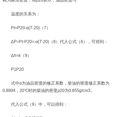
称为标准密度，用ρ20表示，油品密度与
温度的关系为：
P
t
=P20-α(
T
-20)（7）
ΔP=P
t
-P20=-α(
T
-20)（8）代入公式（6），可得到：
Δ
h
=
k
（9）
P1P20
式中α为油品密度的修正系数，柴油的密度修正系数为
0.8894，20℃时的柴油的密度ρ20为0.855g/cm3。
代入公式（9）中，可以得到：