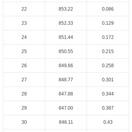
22
853.22
0.086
23
852.33
0.129
24
851.44
0.172
25
850.55
0.215
26
849.66
0.258
27
848.77
0.301
28
847.88
0.344
29
847.00
0.387
30
846.11
0.43