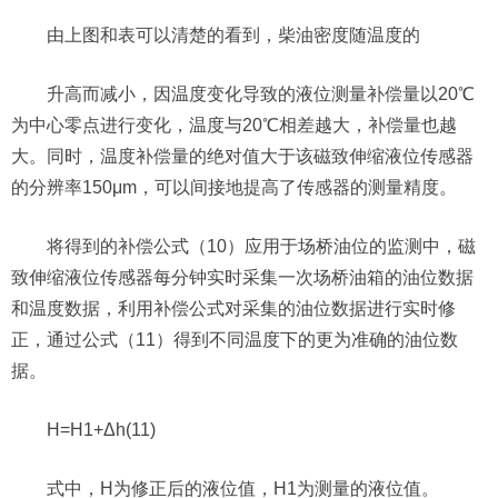
由上图和表可以清楚的看到，柴油密度随温度的
升高而减小，因温度变化导致的液位测量补偿量以20℃
为中心零点进行变化，温度与20℃相差越大，补偿量也越
大。同时，温度补偿量的绝对值大于该磁致伸缩液位传感器
的分辨率150μm，可以间接地提高了传感器的测量精度。
将得到的补偿公式（10）应用于场桥油位的监测中，磁
致伸缩液位传感器每分钟实时采集一次场桥油箱的油位数据
和温度数据，利用补偿公式对采集的油位数据进行实时修
正，通过公式（11）得到不同温度下的更为准确的油位数
据。
H=H1+Δh(11)
式中，H为修正后的液位值，H1为测量的液位值。