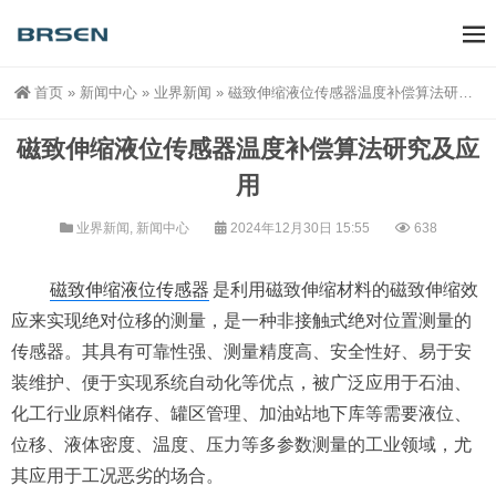
首页
»
新闻中心
»
业界新闻
»
磁致伸缩液位传感器温度补偿算法研究及应用
磁致伸缩液位传感器温度补偿算法研究及应
用
业界新闻
,
新闻中心
2024年12月30日 15:55
638
磁致伸缩液位传感器
是利用磁致伸缩材料的磁致伸缩效
应来实现绝对位移的测量，是一种非接触式绝对位置测量的
传感器。其具有可靠性强、测量精度高、安全性好、易于安
装维护、便于实现系统自动化等优点，被广泛应用于石油、
化工行业原料储存、罐区管理、加油站地下库等需要液位、
位移、液体密度、温度、压力等多参数测量的工业领域，尤
其应用于工况恶劣的场合。