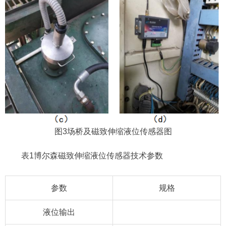
图3场桥及磁致伸缩液位传感器图
表1博尔森磁致伸缩液位传感器技术参数
参数
规格
液位输出