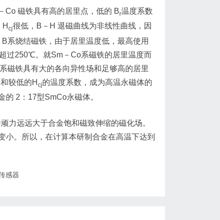
Co 磁铁具有高的居里点，低的 B
温度系数
r
 H
很低，B－H 退磁曲线为非线性曲线，因
cj
－B系烧结磁铁，由于居里温度低，最高使用
超过250℃。就Sm－Co系磁铁的居里温度而
m－Co系磁铁具有大的各向异性场和足够高的居里
和较低的H
的温度系数，成为高温永磁体的
j
cj
 2：17型SmCo永磁体。
矫顽力远远大于合金饱和磁致伸缩的磁化场。
变小。所以，在计算本研制合金在高温下达到
传感器