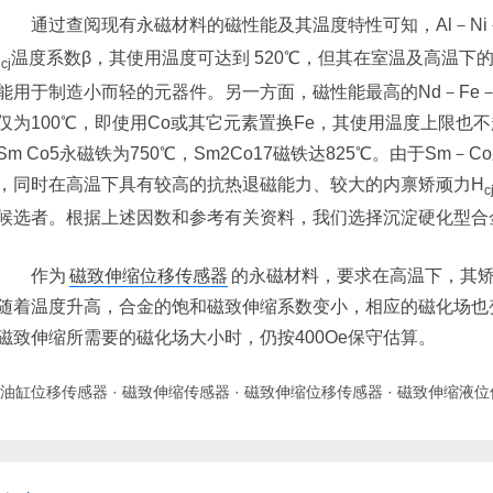
通过查阅现有永磁材料的磁性能及其温度特性可知，Al－Ni－
H
温度系数β，其使用温度可达到 520℃，但其在室温及高温下的
cj
能用于制造小而轻的元器件。另一方面，磁性能最高的Nd－Fe
仅为100℃，即使用Co或其它元素置换Fe，其使用温度上限也不
Sm Co5永磁铁为750℃，Sm2Co17磁铁达825℃。由于S
，同时在高温下具有较高的抗热退磁能力、较大的内禀矫顽力H
c
候选者。根据上述因数和参考有关资料，我们选择沉淀硬化型合金的
作为
磁致伸缩位移传感器
的永磁材料，要求在高温下，其
随着温度升高，合金的饱和磁致伸缩系数变小，相应的磁化场也
磁致伸缩所需要的磁化场大小时，仍按400Oe保守估算。
油缸位移传感器
·
磁致伸缩传感器
·
磁致伸缩位移传感器
·
磁致伸缩液位