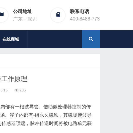
公司地址
联系电话
广东，深圳
400-8488-773
在线商城
与工作原理
5:15
735
管内部有一根波导管。借助微处理器控制的传
场。浮子内部有-组永久磁铁，其磁场使波导
到传感器顶端，脉冲传送时间将被电路单元获