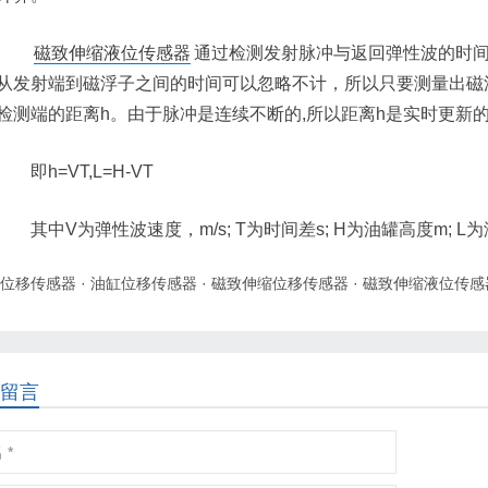
磁致伸缩液位传感器
通过检测发射脉冲与返回弹性波的时
从发射端到磁浮子之间的时间可以忽略不计，所以只要测量出磁
检测端的距离h。由于脉冲是连续不断的,所以距离h是实时更新
即h=VT,L=H-VT
其中V为弹性波速度，m/s; T为时间差s; H为油罐高度m; L
位移传感器
·
油缸位移传感器
·
磁致伸缩位移传感器
·
磁致伸缩液位传感
留言