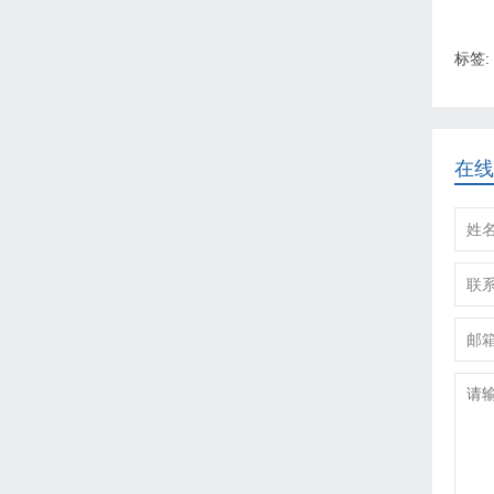
标签:
在线