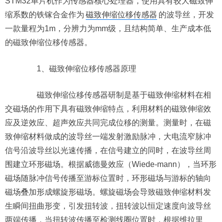
STM32单片机作为传感器核心处理器，使用具有较大磁致伸
缩系数的铁镓合金作为
磁致伸缩位移传感器
的波导丝，开发
一款量程为1m，分辨力为mm级，且结构简单、生产成本低
的磁致伸缩位移传感器。
1、磁致伸缩位移传感器原理
磁致伸缩位移传感器研制是基于磁致伸缩材料在相
交磁场的作用下具有磁致伸缩特点，利用材料的磁致伸缩效
应及逆效应、超声效应共同完成位移的测量。测量时，在磁
致伸缩材料做成的波导丝一端发射激励脉冲，大电流窄脉冲
信号沿波导丝以光速传播，在信号建立的同时，在波导丝周
围建立环形磁场。根据威德曼效应（Wiede-mann），当环形
磁场随脉冲信号传播至游标位置时，环形磁场与游标的轴向
磁场叠加形成螺旋形磁场。螺旋磁场会导致磁致伸缩材料发
生瞬间扭曲形变，引发扭转波，扭转波以恒定速度向波导丝
两端传播，当扭转波传播至检测线圈位置时，根据维拉里