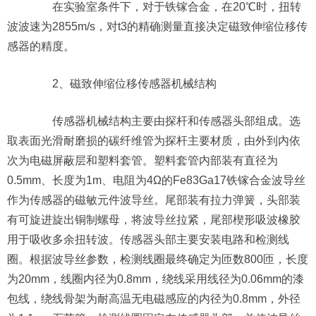
在实验室条件下，对于铁镓合金，在20℃时，扭转
波波速为2855m/s，对t3的精确测量直接决定磁致伸缩位移传
感器的精度。
2、磁致伸缩位移传感器机械结构
传感器机械结构主要由探杆和传感器头部组成。选
取表面光滑耐磨损的碳纤维管为探杆主要材质，由外到内依
次为电磁屏蔽层和塑料套管。塑料套管内部装有直径为
0.5mm、长度为1m、电阻为4Ω的Fe83Ga17铁镓合金波导丝
作为传感器的磁敏元件波导丝。尾部装有拉力弹簧，头部装
有可旋进旋出铜制螺母，将波导丝拉紧，尾部楔形吸波橡胶
用于吸收多余扭转波。传感器头部主要安装电路和检测线
圈。根据波导丝参数，检测线圈最终确定为匝数800匝，长度
为20mm，线圈内径为0.8mm，绕线采用线径为0.06mm的漆
包线，绕线骨架为耐高温无电磁感应的内径为0.8mm，外径