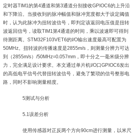
定时器TIM1的第4通道和第3通道分别接收GPIOC6的上升沿
和下降沿。当接收到的脉冲幅值和脉冲宽度都大于设定阈值
时，认为此脉冲为扭转波信号，即判定该返回电压值是扭转
波返回信号，读取TIM1第4通道的时间，乘以波速即可得到
待测距离。STM32F103VET6的I/O输出速度最高可配置为
50MHz。扭转波的传播速度是2855m/s，则测量分辨力可达
到（2855m/s）/50MHz=0.057mm，即十分之一毫米级分辨
力，完全满足设计要求。本文通过单片机I/O口GPIOC6发出
的高低电平信号代替扭转波信号，避免了繁琐的信号整形电
路，同时不影响测量精度。
5测试与分析
5.1误差分析
使用传感器对正反两个方向90cm进行测量，以米尺