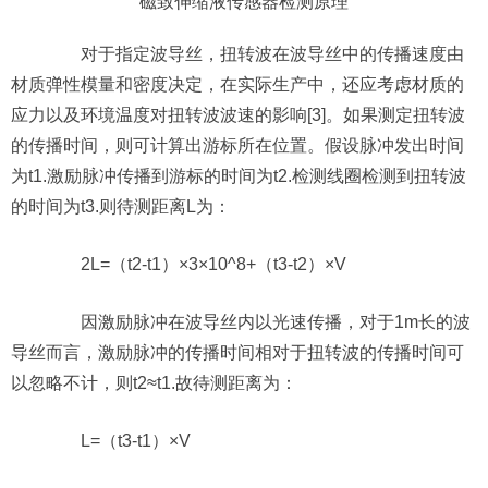
磁致伸缩液传感器检测原理
对于指定波导丝，扭转波在波导丝中的传播速度由
材质弹性模量和密度决定，在实际生产中，还应考虑材质的
应力以及环境温度对扭转波波速的影响[3]。如果测定扭转波
的传播时间，则可计算出游标所在位置。假设脉冲发出时间
为t1.激励脉冲传播到游标的时间为t2.检测线圈检测到扭转波
的时间为t3.则待测距离L为：
2L=（t2-t1）×3×10^8+（t3-t2）×V
因激励脉冲在波导丝内以光速传播，对于1m长的波
导丝而言，激励脉冲的传播时间相对于扭转波的传播时间可
以忽略不计，则t2≈t1.故待测距离为：
L=（t3-t1）×V