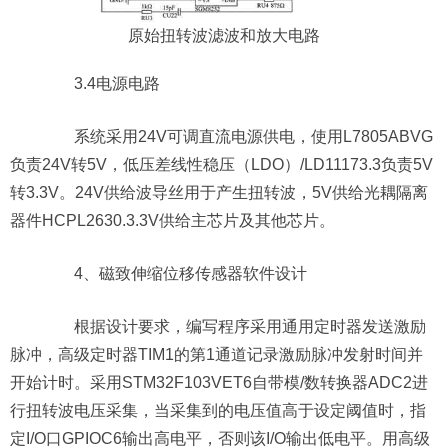
原始扭转波滤波和放大电路
3.4电源电路
系统采用24V可调直流电源供电，使用L7805ABVG
负责24V转5V，低压差线性稳压（LDO）/LD11173.3负责5V
转3.3V。24V供给波导丝用于产生扭转波，5V供给光耦隔离
器件HCPL2630.3.3V供给主芯片及其他芯片。
4、磁致伸缩位移传感器软件设计
根据设计要求，编写程序采用通用定时器发送激励
脉冲，高级定时器TIM1的第1通道记录激励脉冲发射时间并
开始计时。采用STM32F103VET6自带模/数转换器ADC2进
行扭转波电压采集，当采集到的电压值高于设定阈值时，指
定I/O口GPIOC6输出高电平，否则该I/O输出低电平。用高级