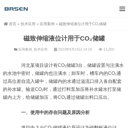
首页
»
技术应用
»
应用案例
»
磁致伸缩液位计用于CO₂储罐
磁致伸缩液位计用于CO₂储罐
应用案例
,
技术应用
2023年9月15日 14:10
13,205
河北某项目设计有CO₂储罐3台，储罐设置与注满水
的水池中密封，储罐内也注满水；卸车时，槽车内的CO₂通
过高位差自流入罐中，储罐内的水通过溢流口排入各自配套
的补水罐。输送CO₂时，通过打料泵加压将补水罐水打至储
罐内上方，给储罐加压，将CO₂通过储罐出料口压出。
一、使用中的存在问题及原因分析
项目中 3 台CO₂储罐液位原设计为磁翻板液位计，