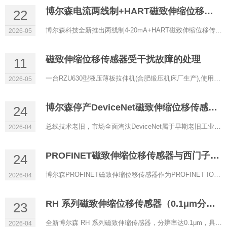
博尔森电流两线制+HART磁致伸缩位移传感器正式上线
22
博尔森科技全新推出两线制4-20mA+HART磁致伸缩位移传感器，以低功耗、高精度、强兼容性为核心，专为过程控制、防...
2026-05
磁致伸缩位移传感器受干扰故障的处理
11
一台RZU630型液压薄板拉伸机(合肥锻压机床厂生产),使用RHM0600A11602A11型磁致伸缩位移传感器(博尔森科技有限公司...
2026-05
博尔森停产DeviceNet磁致伸缩位移传感器的原因
24
总线技术老旧，市场全面淘汰DeviceNet属于早期老旧工业总线，传输速率低、实时性差、带宽有限，架构落后。目前自...
2026-04
PROFINET磁致伸缩位移传感器与西门子PLC通讯配置
24
博尔森PROFINET磁致伸缩位移传感器作为PROFINET IO设备，可与西门子S7‑1200/1500等PLC（IO控制器）实现稳定实时通...
2026-04
RH 系列磁致伸缩位移传感器（0.1μm分辨率）
23
全新博尔森 RH 系列磁致伸缩传感器，分辨率达0.1μm，具备超高精度定位能力，是严苛工业场景下的理想选择。 当...
2026-04