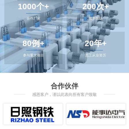
1000个+
200次+
合作厂家
服务现场
80例+
20年+
参与重大项目
总工从业资历
合作伙伴
感恩客户，谨以此表向所有客户致敬