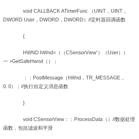
void CALLBACK ATimerFunc （UINT，UINT，
DWORD User，DWORD，DWORD）//定时器回调函数
{
HWND hWnd=（（CSensorView’）（User））
一 >GetSafeHwnd（）；
：：PostMessage（hWnd，TR_MESSAGE，
0. 0）；//执行自定义消息函数
}
void CSensorView：：ProcessData（）//数据处理
函数，包括滤波和平滑