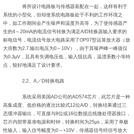
将所设计电路板与传感器装配在一起，这样有利于
系统的小型化，但却使系统电路板处于不利的工作环境之
中，如工作期间会产生噪声和温度升高等，为了使传感器产
生的4～20mA的电流信号转换为满足A/D转换器输入要求的
标电信号，电流信号放大电路采用了OP07型运算放大器（放
大倍数为2.7.输出电压为0～10V），由于其噪声峰一峰值仅
为0.3μV，且具有失调电压低，输入阻抗高，温漂系数小等特
点，较好地满足了设计要求。
2.2、A／D转换电路
系统采用美国AD公司的AD574芯片，此芯片是一种
高集成度、低价格的逐次比较式12位A/D，转换结果通过三
态缓冲器输出，可直接与8位或16位数据总线微处理器接口，
芯片内部带基准电源和时钟，转换时间为25μs，采用了单极
性输入，输入信号幅度为0～+10V，传感器信号经信号放大