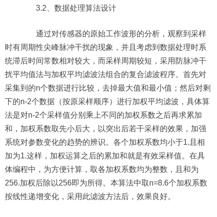
3.2、数据处理算法设计
通过对传感器的原始工作波形的分析，观察到采样
时有周期性尖峰脉冲干扰的现象，并且考虑到数据处理时系
统滞后时间常数相对较大，而采样周期较短，采用防脉冲干
扰平均值法与加权平均滤波法组合的复合滤波程序。首先对
采集到的n个数据进行比较，去掉最大值和最小值；然后对剩
下的n-2个数据（按原采样顺序）进行加权平均滤波，具体算
法是对n-2个采样值分别乘上不同的加权系数之后再求累加
和，加权系数取先小后大，以突出后若干采样的效果，加强
系统对参数变化的趋势的辨识。各个加权系数均小于1.且相
加为1.这样，加权运算之后的累加和就是有效采样值。在具
体编程中，为方便计算，取各加权系数均为整数，且和为
256.加权后除以256即为所得。本算法中取n=8.6个加权系数
按线性递增变化，采用此滤波方法后，效果良好。