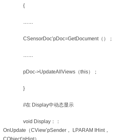
{
……
CSensorDoc’pDoc=GetDocument（）；
……
pDoc->UpdateAllViews（this）；
}
//在 Display中动态显示
void Display：：
OnUpdate（CView’pSender， LPARAM IHint，
CObject’pHint）