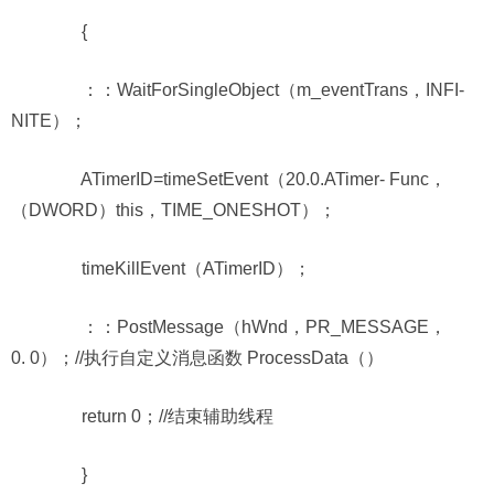
{
：：WaitForSingleObject（m_eventTrans，INFI-
NITE）；
ATimerID=timeSetEvent（20.0.ATimer- Func，
（DWORD）this，TIME_ONESHOT）；
timeKillEvent（ATimerID）；
：：PostMessage（hWnd，PR_MESSAGE，
0. 0）；//执行自定义消息函数 ProcessData（）
return 0；//结束辅助线程
}