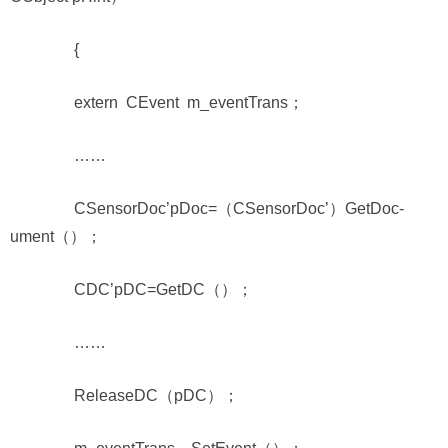
{
extern CEvent m_eventTrans；
……
CSensorDoc’pDoc=（CSensorDoc’）GetDoc-
ument（）；
CDC’pDC=GetDC（）；
……
ReleaseDC（pDC）；